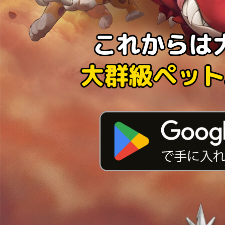
これからは
これからは
大群級ペット
大群級ペット